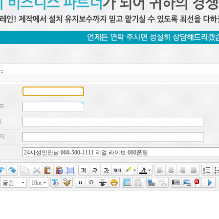
:
드
일
지
굴림
10pt