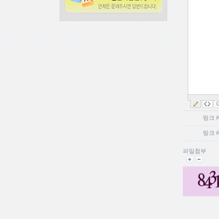
링크 #
링크 #
파일첨부