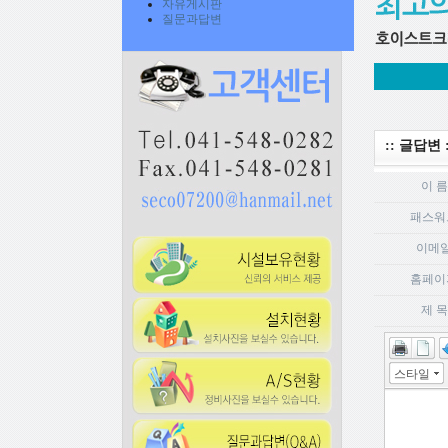
자유게시판
질문과답변
:: 글답변 :
이 름
패스워
이메
홈페이
제 목
스타일