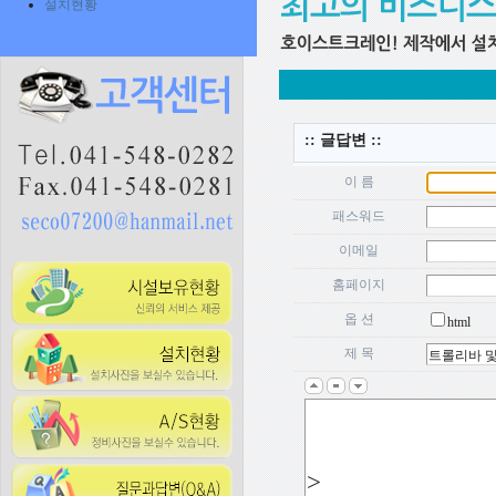
설치현황
:: 글답변 ::
이 름
패스워드
이메일
홈페이지
옵 션
html
제 목