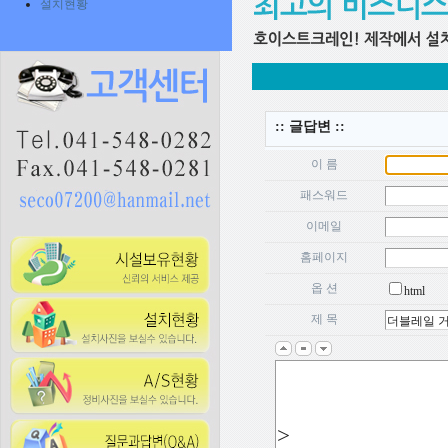
설치현황
:: 글답변 ::
이 름
패스워드
이메일
홈페이지
옵 션
html
제 목