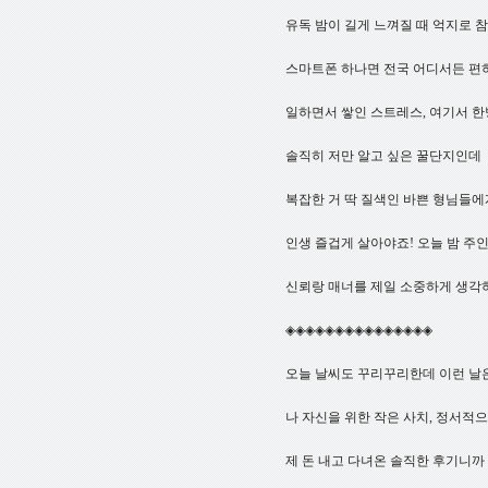
유독 밤이 길게 느껴질 때 억지로 
스마트폰 하나면 전국 어디서든 편하게
일하면서 쌓인 스트레스, 여기서 한
솔직히 저만 알고 싶은 꿀단지인데 gi
복잡한 거 딱 질색인 바쁜 형님들에게 여
인생 즐겁게 살아야죠! 오늘 밤 주
신뢰랑 매너를 제일 소중하게 생각하는 곳
◈◈◈◈◈◈◈◈◈◈◈◈◈◈◈
오늘 날씨도 꾸리꾸리한데 이런 날
나 자신을 위한 작은 사치, 정서적
제 돈 내고 다녀온 솔직한 후기니까